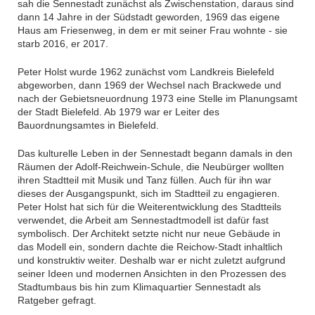
sah die Sennestadt zunächst als Zwischenstation, daraus sind
dann 14 Jahre in der Südstadt geworden, 1969 das eigene
Haus am Friesenweg, in dem er mit seiner Frau wohnte - sie
starb 2016, er 2017.
Peter Holst wurde 1962 zunächst vom Landkreis Bielefeld
abgeworben, dann 1969 der Wechsel nach Brackwede und
nach der Gebietsneuordnung 1973 eine Stelle im Planungsamt
der Stadt Bielefeld. Ab 1979 war er Leiter des
Bauordnungsamtes in Bielefeld.
Das kulturelle Leben in der Sennestadt begann damals in den
Räumen der Adolf-Reichwein-Schule, die Neubürger wollten
ihren Stadtteil mit Musik und Tanz füllen. Auch für ihn war
dieses der Ausgangspunkt, sich im Stadtteil zu engagieren.
Peter Holst hat sich für die Weiterentwicklung des Stadtteils
verwendet, die Arbeit am Sennestadtmodell ist dafür fast
symbolisch. Der Architekt setzte nicht nur neue Gebäude in
das Modell ein, sondern dachte die Reichow-Stadt inhaltlich
und konstruktiv weiter. Deshalb war er nicht zuletzt aufgrund
seiner Ideen und modernen Ansichten in den Prozessen des
Stadtumbaus bis hin zum Klimaquartier Sennestadt als
Ratgeber gefragt.