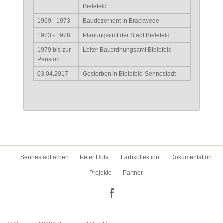
Bielefeld
1969 - 1973
Baudezernent in Brackwede
1973 - 1978
Planungsamt der Stadt Bielefeld
1979 bis zur
Leiter Bauordnungsamt Bielefeld
Pension
03.04.2017
Gestorben in Bielefeld-Sennestadt
Navigation
Sennestadtfarben
Peter Holst
Farbkollektion
Dokumentation
überspringen
Projekte
Partner